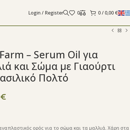
Login / Register
0
0
/
0,00
€
Farm – Serum Oil για
ιά και Σώμα με Γιαούρτι
Βασιλικό Πολτό
0
€
αναπλαστικός ορός για το σώμα και τα μαλλιά. Χάρη στα