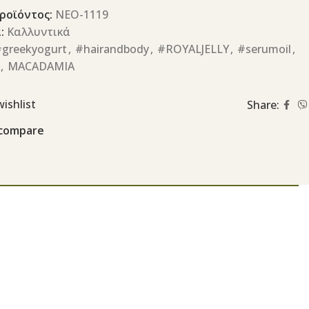
ροϊόντος:
ΝΕΟ-1119
:
Καλλυντικά
greekyogurt
,
#hairandbody
,
#ROYALJELLY
,
#serumoil
,
,
MACADAMIA
ishlist
Share:
 compare