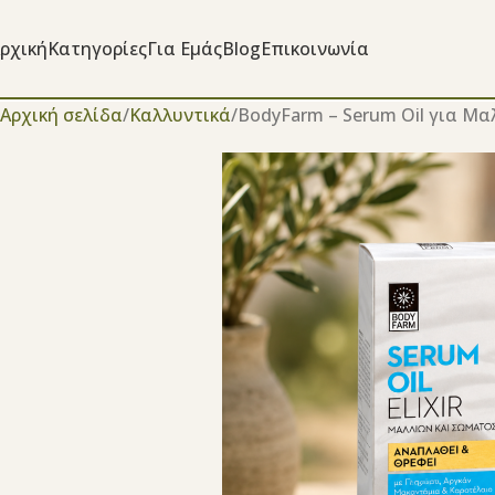
ρχική
Κατηγορίες
Για Εμάς
Blog
Επικοινωνία
Αρχική σελίδα
Καλλυντικά
BodyFarm – Serum Oil για Μα