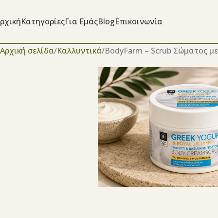
ρχική
Κατηγορίες
Για Εμάς
Blog
Επικοινωνία
Αρχική σελίδα
Καλλυντικά
BodyFarm – Scrub Σώματος με