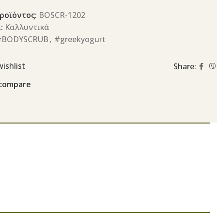
ροϊόντος:
BOSCR-1202
:
Καλλυντικά
#BODYSCRUB
,
#greekyogurt
ishlist
Share:
 compare