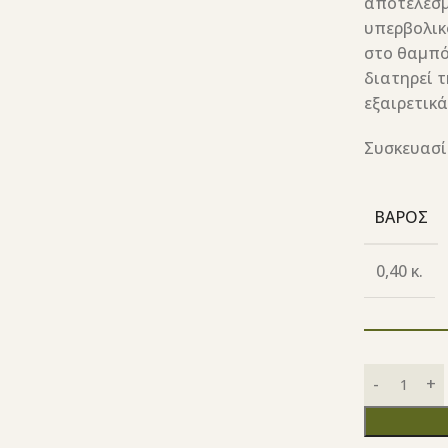
αποτελεσμ
υπερβολικ
στο θαμπό 
διατηρεί 
εξαιρετικ
Συσκευασία
ΒΆΡΟΣ
0,40 κ.