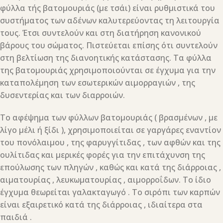
φύλλα τής βατομουριάς (με τσάι) είναι ρυθμιστικά του
συστήματος των αδένων καλυτερεύοντας τη λειτουργία
τους. Έτσι συντελούν και στη διατήρηση κανονικού
βάρους του σώματος. Πιστεύεται επίσης ότι συντελούν
στη βελτίωση της διανοητικής κατάστασης. Τα φύλλα
της βατομουριάς χρησιμοποιούνται σε έγχυμα για την
καταπολέμηση των εσωτερικών αιμορραγιών , της
δυσεντερίας και των διαρροιών.
Το αφέψημα των φύλλων βατομουριάς ( βρασμένων , με
λίγο μέλι ή ξίδι ), χρησιμοποιείται σε γαργάρες εναντίον
του πονόλαιμου , της φαρυγγίτιδας , των αφθών και της
ουλίτιδας και μερικές φορές για την επιτάχυνση της
επούλωσης των πληγών , καθώς και κατά της διάρροιας ,
αιματουρίας , λευκωματουρίας , αιμορροΐδων. Το ίδιο
έγχυμα θεωρείται γαλακταγωγό . Το σιρόπι των καρπών
είναι εξαιρετικό κατά της διάρροιας , ιδιαίτερα στα
παιδιά .