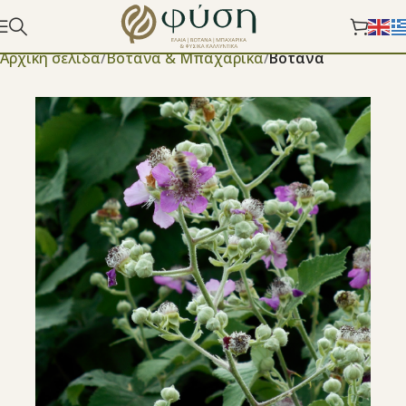
Αρχική σελίδα
Βότανα & Μπαχαρικά
Βότανα