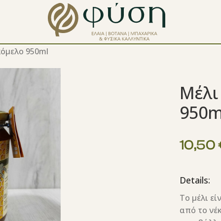
κόμελο 950ml
Μέλι
950m
10,50
Details:
Το μέλι εί
από το νέκ