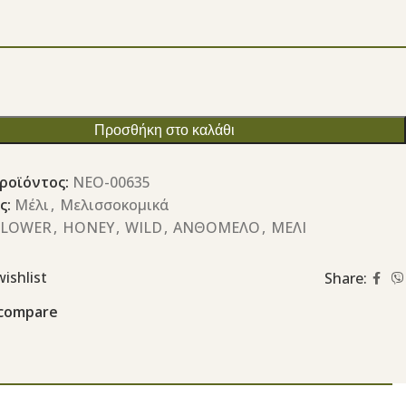
Προσθήκη στο καλάθι
ροϊόντος:
ΝΕΟ-00635
ς:
Μέλι
,
Μελισσοκομικά
FLOWER
,
HONEY
,
WILD
,
ΑΝΘΟΜΕΛΟ
,
ΜΕΛΙ
ishlist
Share:
 compare