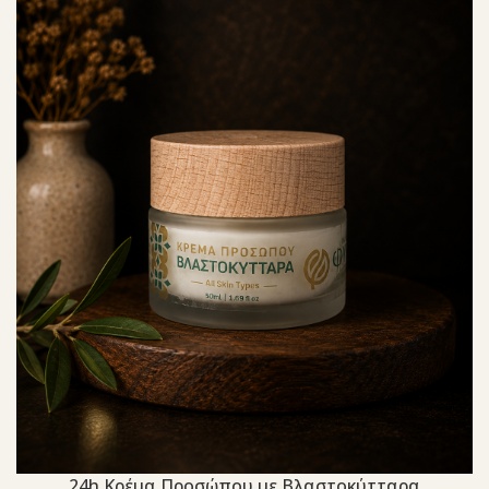
24h Κρέμα Προσώπου με Βλαστοκύτταρα