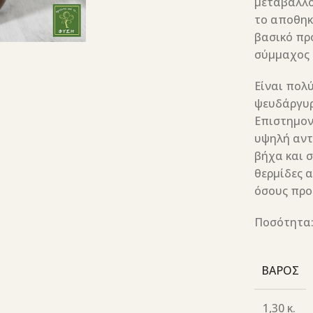
μεταβάλλου
το αποθηκε
βασικό πρ
σύμμαχος 
Είναι πολύ
ψευδάργυρο
Επιστημον
υψηλή αντ
βήχα και σ
θερμίδες α
όσους προ
Ποσότητα:
ΒΆΡΟΣ
1,30 κ.