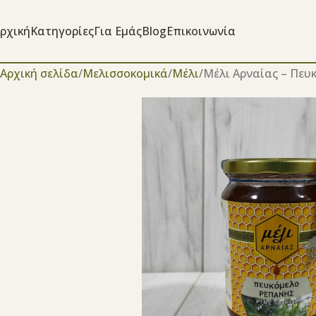
ρχική
Κατηγορίες
Για Εμάς
Blog
Επικοινωνία
Αρχική σελίδα
Μελισσοκομικά
Μέλι
Μέλι Αρναίας – Πευ