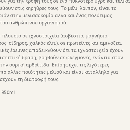
ν για την τροφή τους σε ένα πυκνότερο υγρό και τελικά
ύουν στις κηρήθρες τους. Το μέλι, λοιπόν, είναι το
οϊόν στην μελισσοκομία αλλά και ένας πολύτιμος
του ανθρώπινου οργανισμού.
 πλούσιο σε ιχνοστοιχεία (ασβέστιο, μαγνήσιο,
ς, σίδηρος, χαλκός κλπ.), σε πρωτεΐνες και αμινοξέα.
ικές έρευνες αποδεικνύουν ότι τα ιχνοστοιχεία έχουν
ισηπτική δράση, βοηθούν σε φλεγμονές, ενάντια στον
την ουρική αρθρίτιδα. Επίσης έχει τις λιγότερες
πό άλλες ποιότητες μελιού και είναι κατάλληλο για
σέχουν τη διατροφή τους.
 950ml