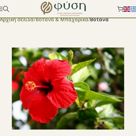
Αρχική σελίδα
Βότανα & Μπαχαρικά
Βότανα