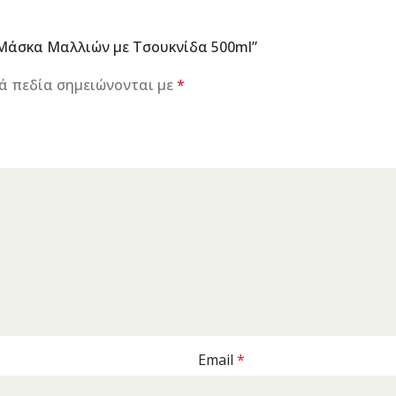
 Μάσκα Μαλλιών με Τσουκνίδα 500ml”
ά πεδία σημειώνονται με
*
Email
*