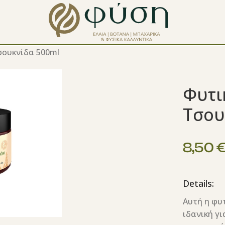
σουκνίδα 500ml
Φυτι
Τσου
8,50
Details:
Αυτή η φυ
ιδανική γ