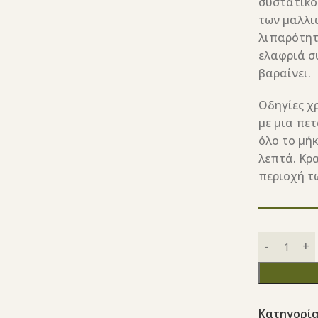
συστατικό
των μαλλιώ
λιπαρότητ
ελαφριά σ
βαραίνει.
Οδηγίες χ
με μια πε
όλο το μήκ
λεπτά. Κρ
περιοχή τ
Κατηγορία