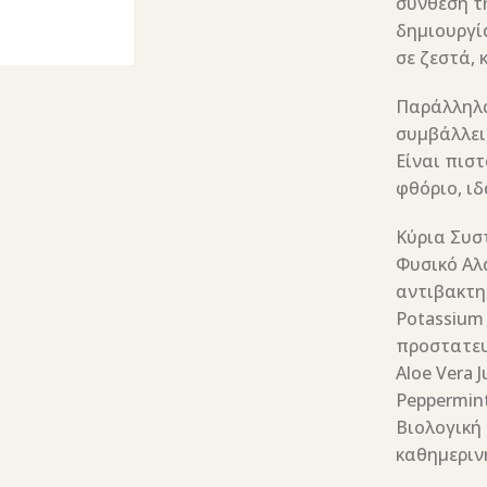
σύνθεσή τη
δημιουργί
σε ζεστά, 
Παράλληλα
συμβάλλει 
Είναι πιστ
φθόριο, ι
Κύρια Συσ
Φυσικό Αλά
αντιβακτη
Potassium 
προστατευ
Aloe Vera 
Peppermint
Βιολογική
καθημεριν