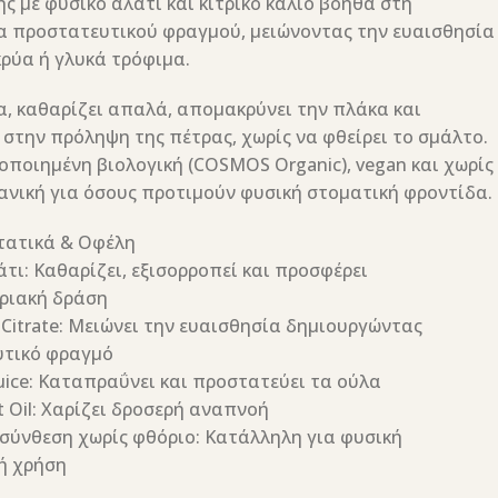
ς με φυσικό αλάτι και κιτρικό κάλιο βοηθά στη
α προστατευτικού φραγμού, μειώνοντας την ευαισθησία
κρύα ή γλυκά τρόφιμα.
, καθαρίζει απαλά, απομακρύνει την πλάκα και
στην πρόληψη της πέτρας, χωρίς να φθείρει το σμάλτο.
οποιημένη βιολογική (COSMOS Organic), vegan και χωρίς
δανική για όσους προτιμούν φυσική στοματική φροντίδα.
τατικά & Οφέλη
τι: Καθαρίζει, εξισορροπεί και προσφέρει
ριακή δράση
Citrate: Μειώνει την ευαισθησία δημιουργώντας
τικό φραγμό
Juice: Καταπραΰνει και προστατεύει τα ούλα
 Oil: Χαρίζει δροσερή αναπνοή
 σύνθεση χωρίς φθόριο: Κατάλληλη για φυσική
ή χρήση