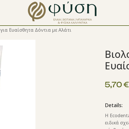
για Ευαίσθητα Δόντια με Αλάτι
Βιολ
Ευαί
5,70
€
Details:
Η Ecodenta
ειδικά σχε