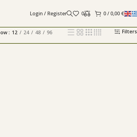
Login / Register
0
0
/
0,00
€
Filters
how
12
24
48
96