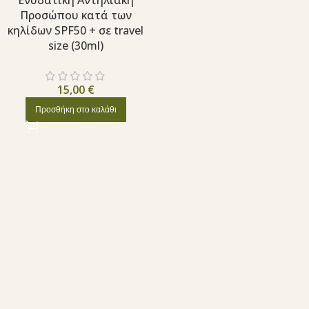
Ενυδατική Αντηλιακή
Προσώπου κατά των
κηλίδων SPF50 + σε travel
size (30ml)
15,00
€
Προσθήκη στο καλάθι