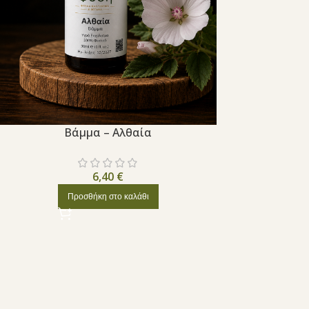
Βάμμα – Αλθαία
6,40
€
Προσθήκη στο καλάθι