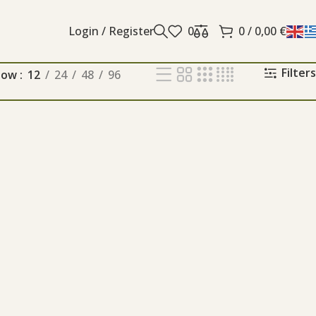
Login / Register
0
0
/
0,00
€
Filters
how
12
24
48
96